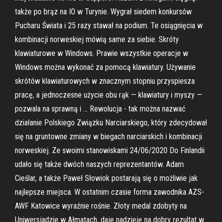
także po brąz na IO w Turynie. Wygrał siedem konkursów
Pucharu Świata i 25 razy stawał na podium. Te osiągnięcia w
kombinacji norweskiej mówią same za siebie. Skróty
klawiaturowe w Windows. Prawie wszystkie operacje w
Windows można wykonać za pomocą klawiatury. Używanie
skrótów klawiaturowych w znacznym stopniu przyspiesza
pracę, a jednoczesne użycie obu rąk — klawiatury i myszy —
pozwala na sprawną i … Rewolucja - tak można nazwać
działanie Polskiego Związku Narciarskiego, który zdecydował
się na gruntowne zmiany w biegach narciarskich i kombinacji
norweskiej. Ze swoimi stanowiskami 24/06/2020 Do Finlandii
udało się także dwóch naszych reprezentantów. Adam
Cieślar, a także Paweł Słowiok postarają się o możliwie jak
najlepsze miejsca. W ostatnim czasie forma zawodnika AZS-
AWF Katowice wyraźnie rośnie. Złoty medal zdobyty na
Uniwersjadzie w Ałmatach, daje nadzieję na dobry rezultat w