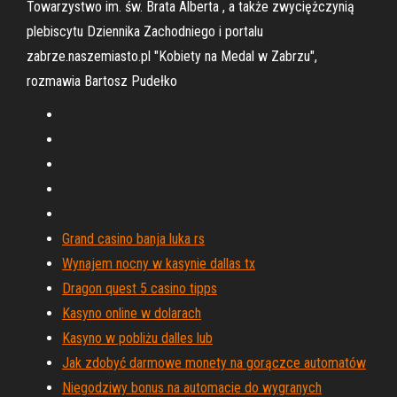
Towarzystwo im. św. Brata Alberta , a także zwyciężczynią
plebiscytu Dziennika Zachodniego i portalu
zabrze.naszemiasto.pl "Kobiety na Medal w Zabrzu",
rozmawia Bartosz Pudełko
Grand casino banja luka rs
Wynajem nocny w kasynie dallas tx
Dragon quest 5 casino tipps
Kasyno online w dolarach
Kasyno w pobliżu dalles lub
Jak zdobyć darmowe monety na gorączce automatów
Niegodziwy bonus na automacie do wygranych