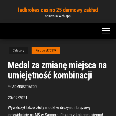
Skip
ladbrokes casino 25 darmowy zakład
to
spinsxknv.web.app
the
content
Category
Ringquist70319
Medal za zmianę miejsca na
umiejętność kombinacji
By
ADMINISTRATOR
20/02/2021
Wywalczył także złoty medal w drużynie i brązowy
indywidualnie na MŚ w Sapporo. Razem z kolegami sięgnął