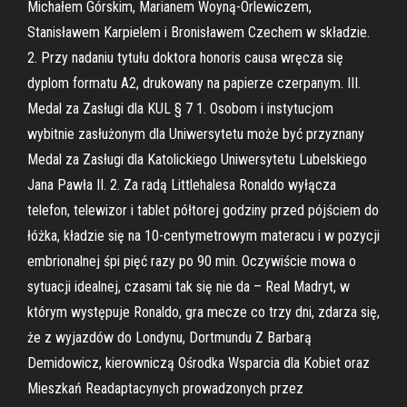
Michałem Górskim, Marianem Woyną-Orlewiczem,
Stanisławem Karpielem i Bronisławem Czechem w składzie.
2. Przy nadaniu tytułu doktora honoris causa wręcza się
dyplom formatu A2, drukowany na papierze czerpanym. III.
Medal za Zasługi dla KUL § 7 1. Osobom i instytucjom
wybitnie zasłużonym dla Uniwersytetu może być przyznany
Medal za Zasługi dla Katolickiego Uniwersytetu Lubelskiego
Jana Pawła II. 2. Za radą Littlehalesa Ronaldo wyłącza
telefon, telewizor i tablet półtorej godziny przed pójściem do
łóżka, kładzie się na 10-centymetrowym materacu i w pozycji
embrionalnej śpi pięć razy po 90 min. Oczywiście mowa o
sytuacji idealnej, czasami tak się nie da – Real Madryt, w
którym występuje Ronaldo, gra mecze co trzy dni, zdarza się,
że z wyjazdów do Londynu, Dortmundu Z Barbarą
Demidowicz, kierowniczą Ośrodka Wsparcia dla Kobiet oraz
Mieszkań Readaptacynych prowadzonych przez