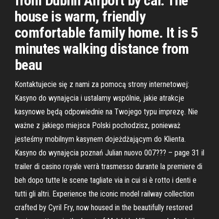
from Dublin Airport by car. The
house is warm, friendly
comfortable family home. It is 5
minutes walking distance from
beau
Kontaktujecie się z nami za pomocą strony internetowej:
Kasyno do wynajęcia i ustalamy wspólnie, jakie atrakcje
kasynowe będą odpowiednie na Twojego typu imprezę. Nie
ważne z jakiego miejsca Polski pochodzisz, ponieważ
jesteśmy mobilnym kasynem dojeżdżającym do Klienta.
Kasyno do wynajęcia poznań Julian nuovo 007??? – page 31 il
trailer di casino royale verrà trasmesso durante la premiere di
beh dopo tutte le scene tagliate via in cui si è rotto i denti e
tutti gli altri. Experience the iconic model railway collection
crafted by Cyril Fry, now housed in the beautifully restored