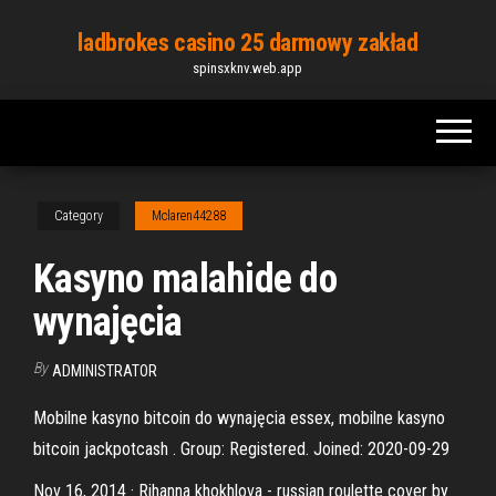
Skip
ladbrokes casino 25 darmowy zakład
to
spinsxknv.web.app
the
content
Category
Mclaren44288
Kasyno malahide do
wynajęcia
By
ADMINISTRATOR
Mobilne kasyno bitcoin do wynajęcia essex, mobilne kasyno
bitcoin jackpotcash . Group: Registered. Joined: 2020-09-29
Nov 16, 2014 · Rihanna khokhlova - russian roulette cover by