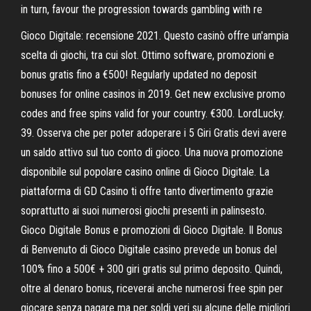
in turn, favour the progression towards gambling with re
Gioco Digitale: recensione 2021. Questo casinò offre un'ampia
scelta di giochi, tra cui slot. Ottimo software, promozioni e
bonus gratis fino a €500! Regularly updated no deposit
bonuses for online casinos in 2019. Get new exclusive promo
codes and free spins valid for your country. €300. LordLucky.
39. Osserva che per poter adoperare i 5 Giri Gratis devi avere
un saldo attivo sul tuo conto di gioco. Una nuova promozione
disponibile sul popolare casino online di Gioco Digitale. La
piattaforma di GD Casino ti offre tanto divertimento grazie
soprattutto ai suoi numerosi giochi presenti in palinsesto.
Gioco Digitale Bonus e promozioni di Gioco Digitale. Il Bonus
di Benvenuto di Gioco Digitale casino prevede un bonus del
100% fino a 500€ + 300 giri gratis sul primo deposito. Quindi,
oltre al denaro bonus, riceverai anche numerosi free spin per
giocare senza pagare ma per soldi veri su alcune delle migliori