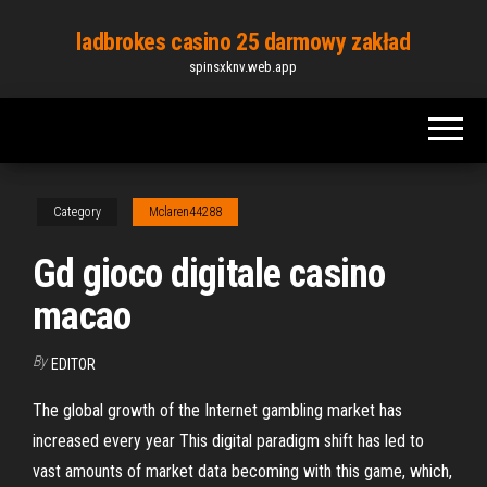
Skip
ladbrokes casino 25 darmowy zakład
to
spinsxknv.web.app
the
content
Category
Mclaren44288
Gd gioco digitale casino
macao
By
EDITOR
The global growth of the Internet gambling market has
increased every year This digital paradigm shift has led to
vast amounts of market data becoming with this game, which,