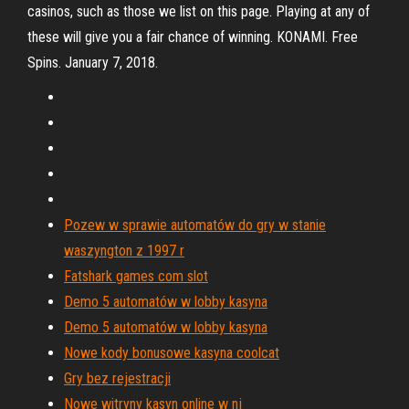
casinos, such as those we list on this page. Playing at any of
these will give you a fair chance of winning. KONAMI. Free
Spins. January 7, 2018.
Pozew w sprawie automatów do gry w stanie
waszyngton z 1997 r
Fatshark games com slot
Demo 5 automatów w lobby kasyna
Demo 5 automatów w lobby kasyna
Nowe kody bonusowe kasyna coolcat
Gry bez rejestracji
Nowe witryny kasyn online w nj