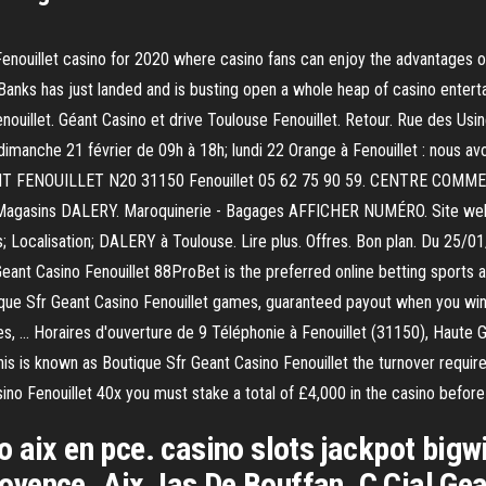
enouillet casino for 2020 where casino fans can enjoy the advantages o
r Banks has just landed and is busting open a whole heap of casino enter
nouillet. Géant Casino et drive Toulouse Fenouillet. Retour. Rue des Us
dimanche 21 février de 09h à 18h; lundi 22 Orange à Fenouillet : nous a
 GEANT FENOUILLET N20 31150 Fenouillet 05 62 75 90 59. CENTRE CO
t Magasins DALERY. Maroquinerie - Bagages AFFICHER NUMÉRO. Site web.
res; Localisation; DALERY à Toulouse. Lire plus. Offres. Bon plan. Du
t Casino Fenouillet 88ProBet is the preferred online betting sports an
ique Sfr Geant Casino Fenouillet games, guaranteed payout when you win
es, … Horaires d'ouverture de 9 Téléphonie à Fenouillet (31150), Haute
is is known as Boutique Sfr Geant Casino Fenouillet the turnover requi
ino Fenouillet 40x you must stake a total of £4,000 in the casino before
 aix en pce. casino slots jackpot bigwi
vence. Aix Jas De Bouffan, C Cial Gean