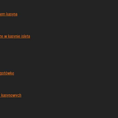
zem kasyna
e w kasynie isleta
 gotówkę
r kasynowych