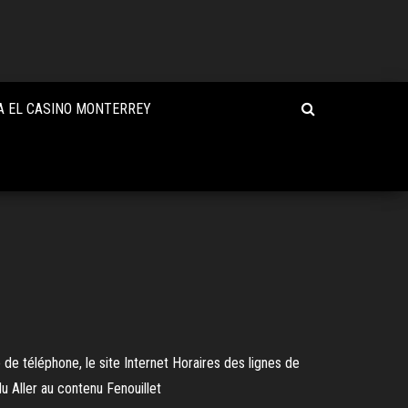
A EL CASINO MONTERREY
o de téléphone, le site Internet Horaires des lignes de
u Aller au contenu Fenouillet