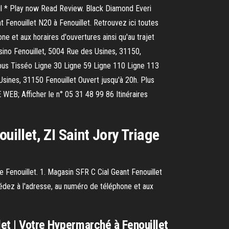
ail * Play now Read Review. Black Diamond Everi
 Fenouillet N20 à Fenouillet. Retrouvez ici toutes
e et aux horaires d'ouvertures ainsi qu'au trajet
Casino Fenouillet, 5004 Rue des Usines, 31150,
 de bus Tisséo Ligne 30 Ligne 59 Ligne 110 Ligne 113
 Usines, 31150 Fenouillet Ouvert jusqu'à 20h. Plus
WEB; Afficher le n° 05 31 48 99 86 Itinéraires
uillet, ZI Saint Jory Triage
Fenouillet. 1. Magasin SFR C Cial Geant Fenouillet
cédez à l'adresse, au numéro de téléphone et aux
let | Votre Hypermarché à Fenouillet