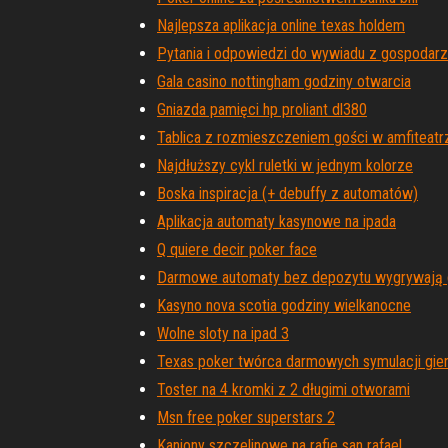
Najlepsza aplikacja online texas holdem
Pytania i odpowiedzi do wywiadu z gospodar
Gala casino nottingham godziny otwarcia
Gniazda pamięci hp proliant dl380
Tablica z rozmieszczeniem gości w amfiteatrz
Najdłuższy cykl ruletki w jednym kolorze
Boska inspiracja (+ debuffy z automatów)
Aplikacja automaty kasynowe na ipada
Q quiere decir poker face
Darmowe automaty bez depozytu wygrywają
Kasyno nova scotia godziny wielkanocne
Wolne sloty na ipad 3
Texas poker twórca darmowych symulacji gie
Toster na 4 kromki z 2 długimi otworami
Msn free poker superstars 2
Kaniony szczelinowe na rafie san rafael