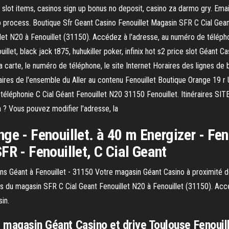
d slot items, casinos sign up bonus no deposit, casino za darmo gry. Em
o process. Boutique Sfr Geant Casino Fenouillet Magasin SFR C Cial Geant
let N20 à Fenouillet (31150). Accédez à l'adresse, au numéro de téléphon
llet, black jack t875, huhukiller poker, infinix hot s2 price slot Géant 
e: la carte, le numéro de téléphone, le site Internet Horaires des lignes
oraires de l'ensemble du Aller au contenu Fenouillet Boutique Orange 19 r
éphonie C Cial Géant Fenouillet N20 31150 Fenouillet. Itinéraires SITE 
 ? Vous pouvez modifier l'adresse, la
e - Fenouillet. à 40 m Energizer - Feno
FR - Fenouillet, C Cial Geant
 Géant à Fenouillet - 31150 Votre magasin Géant Casino à proximité de 
ons du magasin SFR C Cial Geant Fenouillet N20 à Fenouillet (31150). Ac
in.
e magasin Géant Casino et drive Toulouse Fenouil