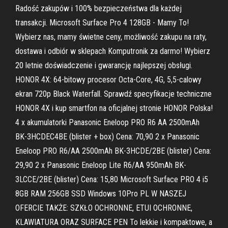
Radość zakupów i 100% bezpieczeństwa dla każdej
transakcji. Microsoft Surface Pro 4 128GB - Mamy To!
Wybierz nas, mamy świetne ceny, możliwość zakupu na raty,
dostawa i odbiór w sklepach Komputronik za darmo! Wybierz
20 letnie doświadczenie i gwarancję najlepszej obsługi.
HONOR 4X: 64-bitowy procesor Octa-Core, 4G, 5,5-calowy
ekran 720p Black Waterfall. Sprawdź specyfikacje techniczne
HONOR 4X i kup smartfon na oficjalnej stronie HONOR Polska!
4 x akumulatorki Panasonic Eneloop PRO R6 AA 2500mAh
BK-3HCDEC4BE (blister + box) Cena: 70,90 2 x Panasonic
Eneloop PRO R6/AA 2500mAh BK-3HCDE/2BE (blister) Cena:
29,90 2 x Panasonic Eneloop Lite R6/AA 950mAh BK-
3LCCE/2BE (blister) Cena: 15,80 Microsoft Surface PRO 4 i5
8GB RAM 256GB SSD Windows 10Pro PL W NASZEJ
OFERCIE TAKŻE: SZKŁO OCHRONNE, ETUI OCHRONNE,
KLAWIATURA ORAZ SURFACE PEN To lekkie i kompaktowe, a