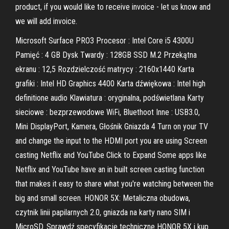
product, if you would like to receive invoice - let us know and
we will add invoice.
Microsoft Surface PRO3 Procesor : Intel Core i5 4300U
Pamięć : 4 GB Dysk Twardy : 128GB SSD M.2 Przekątna
ekranu : 12,5 Rozdzielczość matrycy : 2160x1440 Karta
grafiki : Intel HD Graphics 4400 Karta dźwiękowa : Intel high
definitione audio Klawiatura : oryginalna, podświetlana Karty
sieciowe : bezprzewodowe WiFi, Bluethoot Inne : USB3.0,
Mini DisplayPort, Kamera, Głośnik Gniazda 4 Turn on your TV
and change the input to the HDMI port you are using Screen
casting Netflix and YouTube Click to Expand Some apps like
Netflix and YouTube have an in built screen casting function
that makes it easy to share what you're watching between the
big and small screen. HONOR 5X: Metaliczna obudowa,
czytnik linii papilarnych 2.0, gniazda na karty nano SIM i
MicroSD. Sprawdź specyfikacje techniczne HONOR 5X i kup