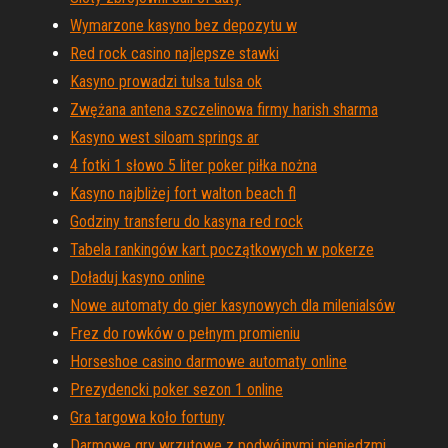
Wymarzone kasyno bez depozytu w
Red rock casino najlepsze stawki
Kasyno prowadzi tulsa tulsa ok
Zwężana antena szczelinowa firmy harish sharma
Kasyno west siloam springs ar
4 fotki 1 słowo 5 liter poker piłka nożna
Kasyno najbliżej fort walton beach fl
Godziny transferu do kasyna red rock
Tabela rankingów kart początkowych w pokerze
Doładuj kasyno online
Nowe automaty do gier kasynowych dla milenialsów
Frez do rowków o pełnym promieniu
Horseshoe casino darmowe automaty online
Prezydencki poker sezon 1 online
Gra targowa koło fortuny
Darmowe gry wrzutowe z podwójnymi pieniędzmi