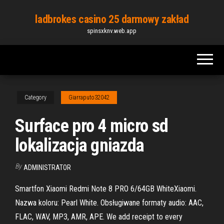
Skip
ladbrokes casino 25 darmowy zakład
to
spinsxknv.web.app
the
content
Category
Giarraputo32042
Surface pro 4 micro sd
lokalizacja gniazda
By
ADMINISTRATOR
Smartfon Xiaomi Redmi Note 8 PRO 6/64GB WhiteXiaomi.
Nazwa koloru: Pearl White. Obsługiwane formaty audio: AAC,
FLAC, WAV, MP3, AMR, APE. We add receipt to every