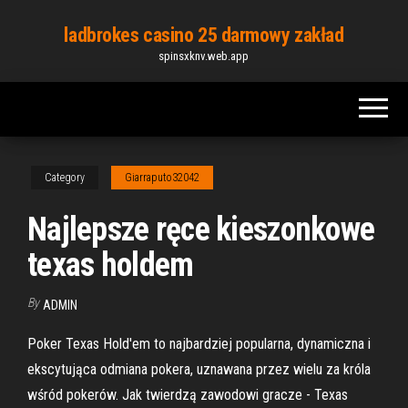
Skip
ladbrokes casino 25 darmowy zakład
to
spinsxknv.web.app
the
content
Category
Giarraputo32042
Najlepsze ręce kieszonkowe
texas holdem
By
ADMIN
Poker Texas Hold'em to najbardziej popularna, dynamiczna i
ekscytująca odmiana pokera, uznawana przez wielu za króla
wśród pokerów. Jak twierdzą zawodowi gracze - Texas