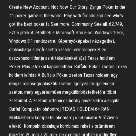
Create New Account. Not Now. Our Story. Zynga Poker is the
#1 poker game in the world. Play with friends and see who's
got the best poker fa See more. Community See all. 62,749,
Ezt a játékot letöltheti a Microsoft Store-ból Windows 10-re,
Windows 8.1 rendszerre. Képernyőképeket nézegethet,
elolvashatja a legfrissebb vásárlói véleményeket és
összehasonlíthatja az értékeléseket a(z) Texas hold'em
Poker Plus játékkal kapcsolatban. Buffalo Póker zseton Texas
holdem leírása A Buffalo Póker zseton Texas holdem egy
magas minőségű plasztik zseton. Igényes megjelenésű
zseton, mely egyértelműen megkülönböztethető a többi
zsetontól. A zsetont otthoni és hobby használatra ajánljuk!
Buffal Kompaktní ohňostroj TEXAS HOLDEM 64 RAN.
Multikaliberní kompaktní ohňostroj s 64 ranami. 9 různých
efektů. Kompakt obsahuje kombinaci raket s průměrem
moždíře 20 mm a 25 mm, díky čemuž probíhají jednotlivé