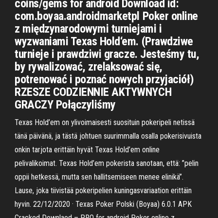
coins/gems for android Download id:
com.boyaa.androidmarketpl Poker online
z międzynarodowymi turniejami i
wyzwaniami Texas Hold‘em. (Prawdziwe
turnieje i prawdziwi gracze. Jesteśmy tu,
by rywalizować, zrelaksować się,
potrenować i poznać nowych przyjaciół)
RZESZE CODZIENNIE AKTYWNYCH
GRACZY Połączyliśmy
Texas Hold’em on ylivoimaisesti suosituin pokeripeli netissä
tänä päivänä, ja tästä johtuen suurimmalla osalla pokerisivuista
onkin tarjota erittäin hyvät Texas Hold’em online
pelivalikoimat. Texas Hold’em pokerista sanotaan, että: ”pelin
oppii hetkessä, mutta sen hallitsemiseen menee elinikä”.
Lause, joka tiivistää pokeripelien kuningasvariaation erittäin
hyvin. 22/12/2020 · Texas Poker Polski (Boyaa) 6.0.1 APK
Cracked Downlaod – PRO for android Poker online z