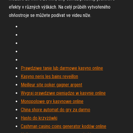
efekty v různých výškách. Na celý průběh vytvořeného
ohňostroje se můžete podívat ve videu níže.
Prawdziwe tanie lub darmowe kasyno online
Kasyno neris les bains reveillon
Meilleur site poker gagner argent
Wygraj prawdziwe pieniądze w kasynie online
Monopolowe gry kasynowe online
China shore automat do gry za darmo
Hasło do krzyżówki
Cashman casino coins generator kodów online