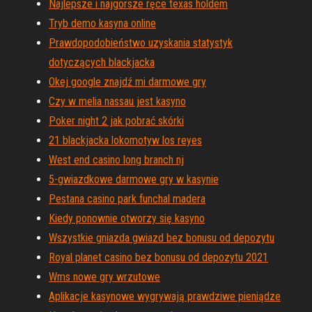
Najlepsze i najgorsze ręce texas holdem
Tryb demo kasyna online
Prawdopodobieństwo uzyskania statystyk
dotyczących blackjacka
Okej google znajdź mi darmowe gry
Czy w melia nassau jest kasyno
Poker night 2 jak pobrać skórki
21 blackjacka lokomotyw los reyes
West end casino long branch nj
5-gwiazdkowe darmowe gry w kasynie
Pestana casino park funchal madera
Kiedy ponownie otworzy się kasyno
Wszystkie gniazda gwiazd bez bonusu od depozytu
Royal planet casino bez bonusu od depozytu 2021
Wms nowe gry wrzutowe
Aplikacje kasynowe wygrywają prawdziwe pieniądze