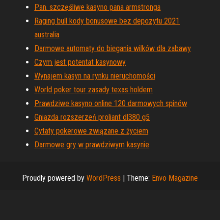
Pan. szczęśliwe kasyno pana armstronga
Raging bull kody bonusowe bez depozytu 2021
australia
Darmowe automaty do biegania wilków dla zabawy
Czym jest potentat kasynowy
Wynajem kasyn na rynku nieruchomości
World poker tour zasady texas holdem
Prawdziwe kasyno online 120 darmowych spinów
Gniazda rozszerzeń proliant dl380 g5
Cytaty pokerowe związane z życiem
Darmowe gry w prawdziwym kasynie
Proudly powered by
WordPress
|
Theme:
Envo Magazine