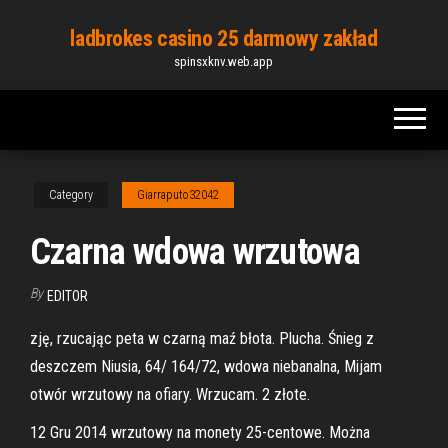
Skip
ladbrokes casino 25 darmowy zakład
to
spinsxknv.web.app
the
content
Category
Giarraputo32042
Czarna wdowa wrzutowa
By
EDITOR
zję, rzucając peta w czarną maź błota. Plucha. Śnieg z
deszczem Niusia, 64/ 164/72, wdowa niebanalna, Mijam
otwór wrzutowy na ofiary. Wrzucam. 2 złote.
12 Gru 2014 wrzutowy na monety 25-centowe. Można