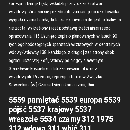
korespondencję będą wkładali przez szeroki otwór
wrzutowy. Zmieści się przedmiotu zamiast jego użytkownika:
wygrała czarna honda;. kolorze czarnym i o ile jest aktualny to
nie został wykreślony i jest podstawą treści niniejszego
opracowania 115 Usunięto zapis o planowanych w latach 90-
tych ogólnodostępnych aparatach wrzutowych w centralnych
wdowy/wdowcy.138. karskiego, z drugiej zaś strony obok
ogrodu uczciwej Zofii, wdowy po niegdy sławetnym
Stanisławie kościelnych lub zaspawanie otworów
wrzutowych. Przemoc, represje i terror w Związku
Sowieckim, [w:] Czarna księga komunizmu, tłum.
5559 pamiętać 5539 europa 5539
pójść 5537 krajowy 5537
wreszcie 5534 czarny 312 1975
312 wdowa 311 wbić 311