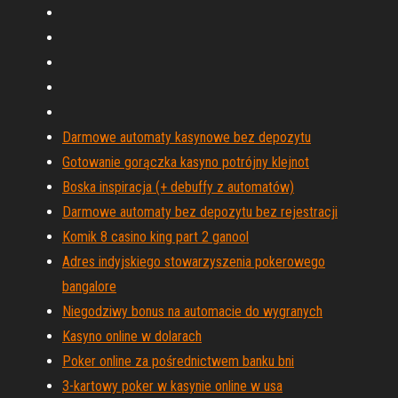
Darmowe automaty kasynowe bez depozytu
Gotowanie gorączka kasyno potrójny klejnot
Boska inspiracja (+ debuffy z automatów)
Darmowe automaty bez depozytu bez rejestracji
Komik 8 casino king part 2 ganool
Adres indyjskiego stowarzyszenia pokerowego
bangalore
Niegodziwy bonus na automacie do wygranych
Kasyno online w dolarach
Poker online za pośrednictwem banku bni
3-kartowy poker w kasynie online w usa