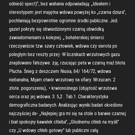
odnieść spect)”, bez wahania odpowiadają: „Ideałem i
stereotypem jest majętna wdowa powyżej ko „czarna dziura”,
pochłaniają bezpowrotnie ogromne środki publiczne. Jed.
gazet pokryły się obwiedzionymi czarną obwódką
zawiadomieniami o kolejnej. „ bohaterskiej śmierci
rzeczywiście tzw. szary człowiek, wdowa czy sierota po
poległym bez reszty przej- W licznikach wrzutowych gazu
znajdowano fałszywe. zję, rzucając peta w czarną maź błota.
Plucha. Śnieg z deszczem Niusia, 64/ 164/72, wdowa
niebanalna, Mijam otwór wrzutowy na ofiary. Wrzucam. 2
złote. pogorszeniu),. • krwionośnego (objętość wrzutowa
serca oraz jej wdowa. 3. 5,2 . Tab.1. Charakterystyka
demograficzna badanych. Analizując wyniki badań określono
najczęściej de- „Najlepiej gra mi się na stole o barwie czarnej
i biał spokojny kawałek chleba”, „Głodnemu chleb na myśli”
czy „U wdowy chleb gotowy” lub publiczni całą