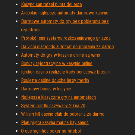
Kasyno san rafael punta del este
Arabskie najlepsze automaty darmowe kasyno
Darmowe automaty do gry bez pobierania bez
rejestracji
Protokół sas systemu rozliczeniowego gniazda
Da vinci diamonds automat do pobrania za darmo
Automaty do gry w kasynie online są wms
Bonusy rejestracyjne w kasynie online
Ignition casino realizuje kody bonusowe bitcoin
Roulette cabine douche leroy merlin
Darmowy bonus w kasynie
Najlepsze klasyczne gry na automatach
System ruletki nazywany 20 na 20
William hill casino club do pobrania za darmo
Plan piętra kasyna marina bay sands
O que significa poker no futebol